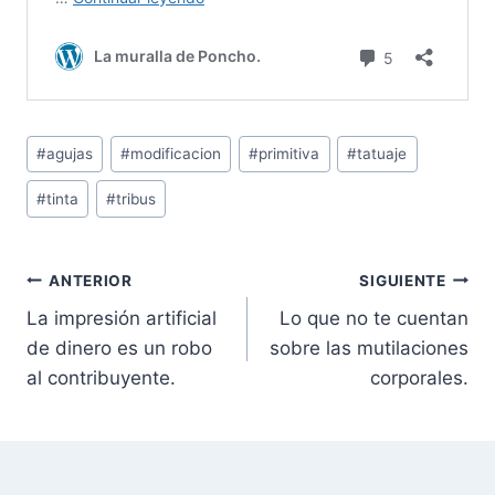
Etiquetas
#
agujas
#
modificacion
#
primitiva
#
tatuaje
de
#
tinta
#
tribus
la
entrada:
Navegación
ANTERIOR
SIGUIENTE
La impresión artificial
Lo que no te cuentan
de
de dinero es un robo
sobre las mutilaciones
entradas
al contribuyente.
corporales.