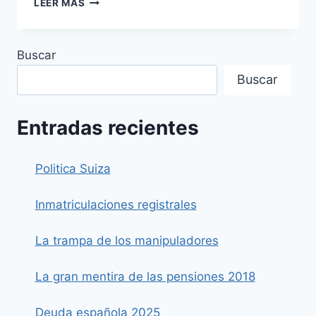
LEER MÁS
IMPRESIÓN
ARTIFICIAL
DE
Buscar
DINERO
ES
Buscar
UN
ROBO
AL
Entradas recientes
CONTRIBUYENTE.
Politica Suiza
Inmatriculaciones registrales
La trampa de los manipuladores
La gran mentira de las pensiones 2018
Deuda española 2025