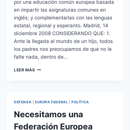
por una educación común europea basada
en impartir las asignaturas comunes en
inglés; y complementarlas con las lenguas
estatal, regional y esperanto. Madrid, 14
diciembre 2008 CONSIDERANDO QUE: 1.
Ante la llegada al mundo de un hijo, todos
los padres nos preocupamos de que no le
falte nada, dentro de…
LA
LEER MÁS
MEJOR
PETICIÓN
POR
UNA
EDUCACIÓN
DEFENSA
|
EUROPA FEDERAL
|
POLÍTICA
COMÚN
EUROPEA
Necesitamos una
Federación Europea