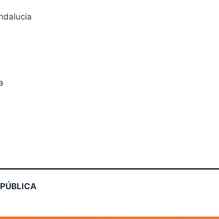
ndalucia
a
EPÚBLICA