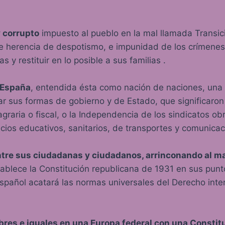
 corrupto
impuesto al pueblo en la mal llamada Transic
e herencia de despotismo, e impunidad de los crímenes
 y restituir en lo posible a sus familias .
 España
, entendida ésta como nación de naciones, una 
r sus formas de gobierno y de Estado, que significaron
aria o fiscal, o la Independencia de los sindicatos obre
vicios educativos, sanitarios, de transportes y comunica
entre sus ciudadanas y ciudadanos, arrinconando al 
ablece la Constitución republicana de 1931 en sus punto
 español acatará las normas universales del Derecho int
bres e iguales en una Europa federal con una Consti