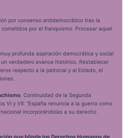
ión por consenso antidemocrático tras la
 cometidos por el franquismo. Procesar aquel
muy profunda aspiración democrática y social
 un verdadero avance histórico. Restablecer
ros respecto a la patronal y al Estado, el
ciones.
machismo
. Continuidad de la Segunda
s VI y VII: “España renuncia a la guerra como
ernacional incorporándolas a su derecho
tución que blinde los Derechos Humanos de