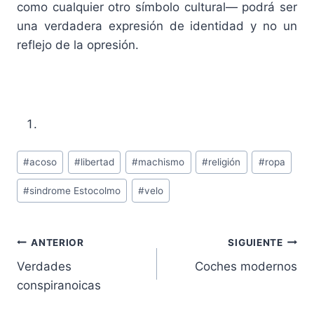
como cualquier otro símbolo cultural— podrá ser
una verdadera expresión de identidad y no un
reflejo de la opresión.
Etiquetas
#
acoso
#
libertad
#
machismo
#
religión
#
ropa
de
#
sindrome Estocolmo
#
velo
la
entrada:
Navegación
ANTERIOR
SIGUIENTE
Verdades
Coches modernos
de
conspiranoicas
entradas