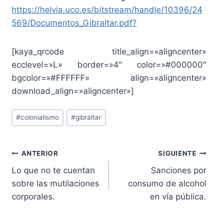
https://helvia.uco.es/bitstream/handle/10396/24
569/Documentos_Gibraltar.pdf?
[kaya_qrcode title_align=»aligncenter»
ecclevel=»L» border=»4″ color=»#000000″
bgcolor=»#FFFFFF» align=»aligncenter»
download_align=»aligncenter»]
Etiquetas
#
colonialismo
#
gibraltar
de
la
entrada:
Navegación
ANTERIOR
SIGUIENTE
Lo que no te cuentan
Sanciones por
de
sobre las mutilaciones
consumo de alcohol
entradas
corporales.
en vía pública.