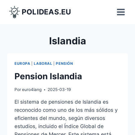
Saltar
POLIDEAS.EU
al
contenido
Islandia
EUROPA
|
LABORAL
|
PENSIÓN
Pension Islandia
Por
euro4lang
2025-03-19
El sistema de pensiones de Islandia es
reconocido como uno de los más sólidos y
eficientes del mundo, según diversos
estudios, incluido el Índice Global de
Pensiones de Mercer. Este sistema está