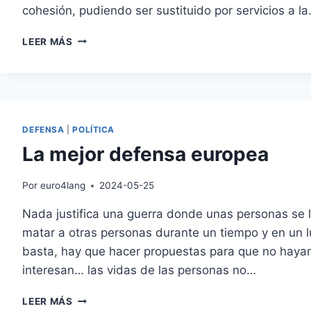
cohesión, pudiendo ser sustituido por servicios a l
LO
LEER MÁS
MEJOR
PARA
DEFENDER
EUROPA
DEFENSA
|
POLÍTICA
La mejor defensa europea
Por
euro4lang
2024-05-25
Nada justifica una guerra donde unas personas se las
matar a otras personas durante un tiempo y en un l
basta, hay que hacer propuestas para que no hayan
interesan… las vidas de las personas no…
LA
LEER MÁS