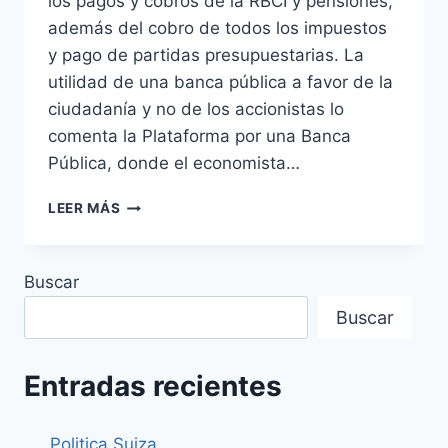
los pagos y cobros de la RBCI y pensiones,
además del cobro de todos los impuestos
y pago de partidas presupuestarias. La
utilidad de una banca pública a favor de la
ciudadanía y no de los accionistas lo
comenta la Plataforma por una Banca
Pública, donde el economista…
LA
LEER MÁS
MEJOR
BANCA
PÚBLICA:
Buscar
CAJA
POSTAL
Buscar
RENTA
PARA
EL
Entradas recientes
FUTURO.
Politica Suiza