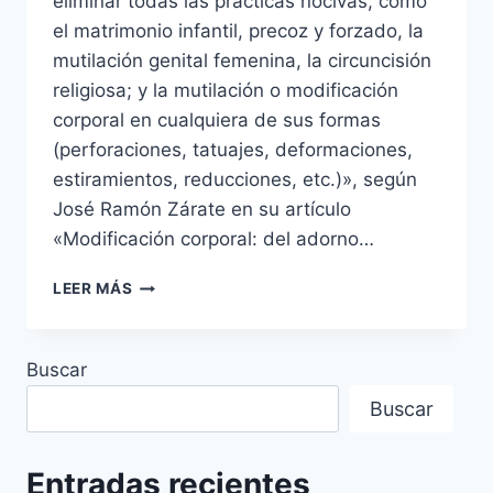
eliminar todas las prácticas nocivas, como
el matrimonio infantil, precoz y forzado, la
mutilación genital femenina, la circuncisión
religiosa; y la mutilación o modificación
corporal en cualquiera de sus formas
(perforaciones, tatuajes, deformaciones,
estiramientos, reducciones, etc.)», según
José Ramón Zárate en su artículo
«Modificación corporal: del adorno…
LO
LEER MÁS
QUE
NO
TE
Buscar
CUENTAN
SOBRE
Buscar
LAS
MUTILACIONES
CORPORALES.
Entradas recientes