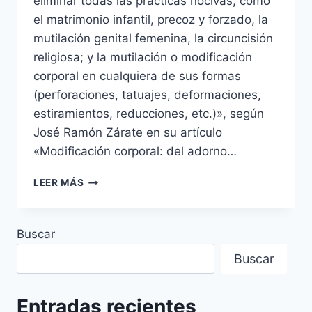
eliminar todas las prácticas nocivas, como
el matrimonio infantil, precoz y forzado, la
mutilación genital femenina, la circuncisión
religiosa; y la mutilación o modificación
corporal en cualquiera de sus formas
(perforaciones, tatuajes, deformaciones,
estiramientos, reducciones, etc.)», según
José Ramón Zárate en su artículo
«Modificación corporal: del adorno…
LO
LEER MÁS
QUE
NO
TE
Buscar
CUENTAN
SOBRE
Buscar
LAS
MUTILACIONES
CORPORALES.
Entradas recientes